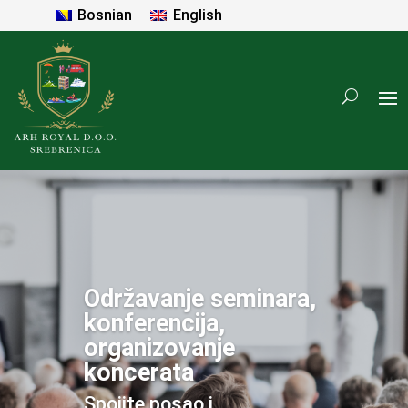
Bosnian
English
Održavanje seminara,
konferencija,
organizovanje
koncerata
Spojite posao i