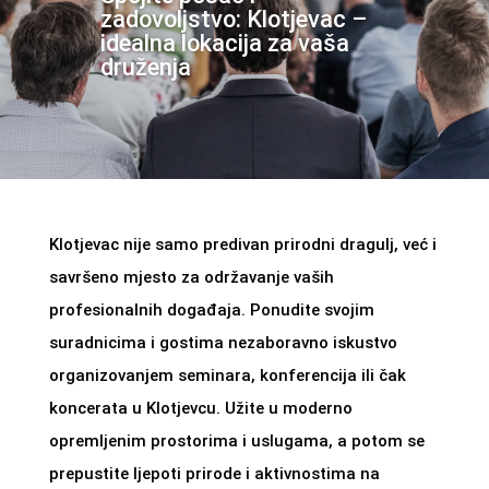
zadovoljstvo: Klotjevac –
idealna lokacija za vaša
druženja
Klotjevac nije samo predivan prirodni dragulj, već i
savršeno mjesto za održavanje vaših
profesionalnih događaja. Ponudite svojim
suradnicima i gostima nezaboravno iskustvo
organizovanjem seminara, konferencija ili čak
koncerata u Klotjevcu. Užite u moderno
opremljenim prostorima i uslugama, a potom se
prepustite ljepoti prirode i aktivnostima na