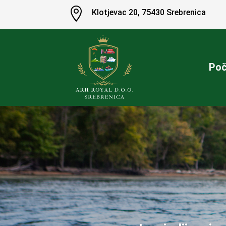

Klotjevac 20
,
75430 Srebrenica
Poč