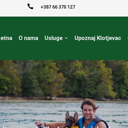

+387 66 370 127
etna
O nama
Usluge
Upoznaj Klotjevac