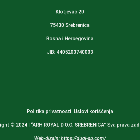
Klotjevac 20
75430 Srebrenica
Bosna i Hercegovina
JIB: 4405200740003
Politika privatnosti
Uslovi korišćenja
ight © 2024 | “
ARH ROYAL D.O.O. SREBRENICA
” Sva prava zad
Web-dizajn:
https://dugl-sp.com/