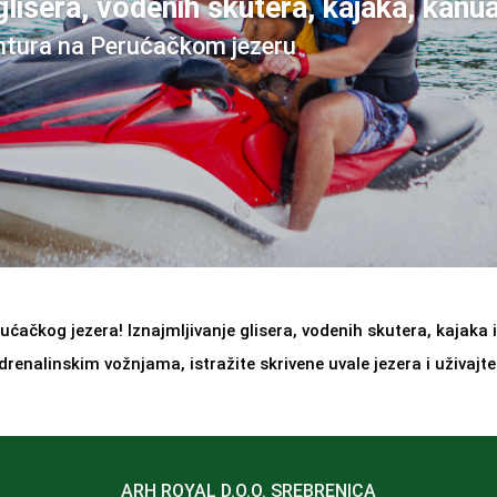
 glisera, vodenih skutera, kajaka, kanu
ntura na Perućačkom jezeru
ćačkog jezera! Iznajmljivanje glisera, vodenih skutera, kajaka 
drenalinskim vožnjama, istražite skrivene uvale jezera i uživaj
ARH ROYAL D.O.O. SREBRENICA