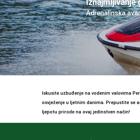
Iznajmljivanje
Adrenalinska ava
Iskusite uzbuđenje na vodenim valovima Peru
osvježenje u ljetnim danima. Prepustite se a
ljepotu prirode na ovaj jedinstven način!